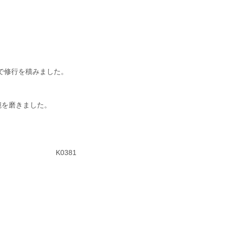
で修行を積みました。
腕を磨きました。
K0381