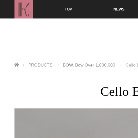
TOP
NEWS
ホーム
PRODUCTS
BOW
,
Bow Over 1,000,000
Cello
Cello 