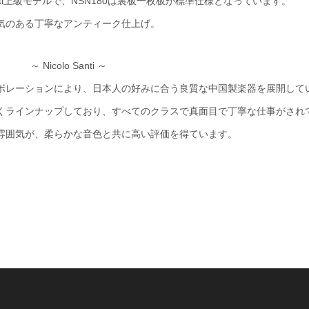
anti上級モデルで、NSN180は裏板一枚板が標準仕様となっています。
気のある丁寧なアンティーク仕上げ。
～ Nicolo Santi ～
ボレーションにより、日本人の好みに合う良質な中国製楽器を展開して
くラインナップしており、すべてのクラスで真面目で丁寧な仕事がされ
雰囲気が、柔らかな音色と共に高い評価を得ています。